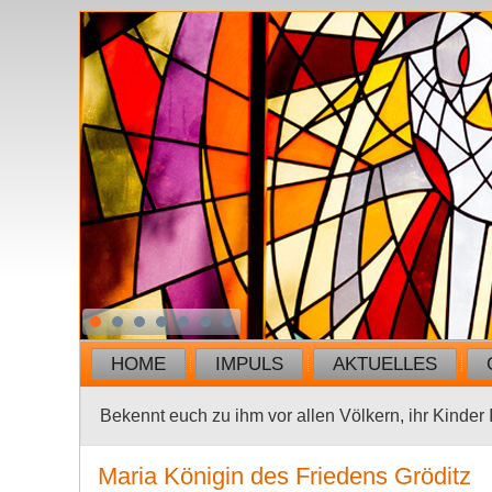
HOME
IMPULS
AKTUELLES
Bekennt euch zu ihm vor allen Völkern, ihr Kinder I
Maria Königin des Friedens Gröditz