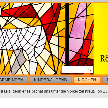
GEMEINDEN
KINDER/JUGEND
KIRCHEN
sraels; denn er selbst hat uns unter die Völker zerstreut. Tob 13