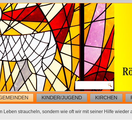
GEMEINDEN
KINDER/JUGEND
KIRCHEN
em Leben straucheln, sondern wie oft wir mit seiner Hilfe wieder