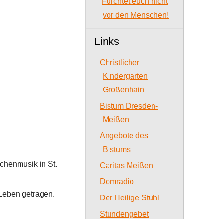
Fürchtet euch nicht
vor den Menschen!
Links
Christlicher
Kindergarten
Großenhain
Bistum Dresden-
Meißen
Angebote des
Bistums
rchenmusik in St.
Caritas Meißen
Domradio
 Leben getragen.
Der Heilige Stuhl
Stundengebet