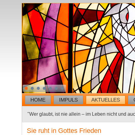
HOME
IMPULS
AKTUELLES
"Wer glaubt, ist nie allein – im Leben nicht und au
Sie ruht in Gottes Frieden