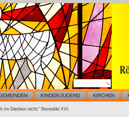
GEMEINDEN
KINDER/JUGEND
KIRCHEN
ch im Sterben nicht." Benedikt XVI.