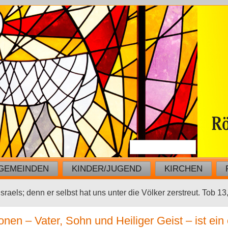
GEMEINDEN
KINDER/JUGEND
KIRCHEN
sraels; denn er selbst hat uns unter die Völker zerstreut. Tob 13
nen – Vater, Sohn und Heiliger Geist – ist ein 