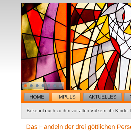
HOME
IMPULS
AKTUELLES
Bekennt euch zu ihm vor allen Völkern, ihr Kinder I
Das Handeln der drei göttlichen Perso