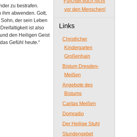
Fürchtet euch nicht
nder zu bestrafen.
vor den Menschen!
on ihm abwenden. Gott,
en Sohn, der sein Leben
Links
eifaltigkeit ist also
 und den Heiligen Geist
Christlicher
 das Gefühl heute.“
Kindergarten
Großenhain
Bistum Dresden-
Meißen
Angebote des
Bistums
Caritas Meißen
Domradio
Der Heilige Stuhl
Stundengebet