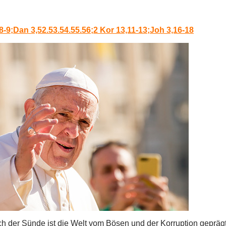
8-9;Dan 3,52.53.54.55.56;2 Kor 13,11-13;Joh 3,16-18
ach der Sünde ist die Welt vom Bösen und der Korruption gepräg