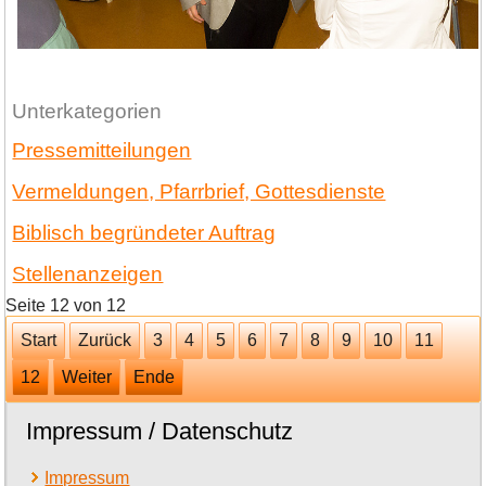
Unterkategorien
Pressemitteilungen
Vermeldungen, Pfarrbrief, Gottesdienste
Biblisch begründeter Auftrag
Stellenanzeigen
Seite 12 von 12
Start
Zurück
3
4
5
6
7
8
9
10
11
12
Weiter
Ende
Impressum / Datenschutz
Impressum