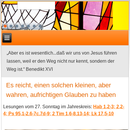
„Aber es ist wesentlich...daß wir uns von Jesus führen
lassen, weil er den Weg nicht nur kennt, sondern der
Weg ist.“ Benedikt XVI
Es reicht, einen solchen kleinen, aber
wahren, aufrichtigen Glauben zu haben
Lesungen vom 27. Sonntag im Jahreskreis:
Hab 1,2-3; 2,2-
4; Ps 95,1-2.6-7c.7d-9; 2 Tim 1,6-8.13-14; Lk 17,5-10